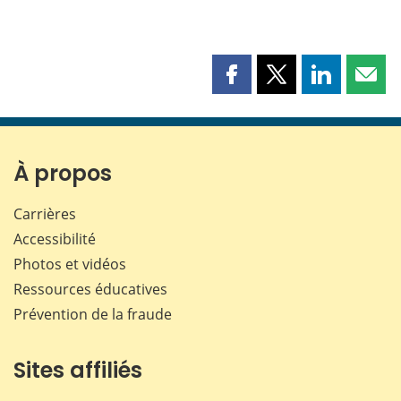
Partager
Partager
Partager
Part
cette
cette
cette
cette
page
page
page
page
sur
sur
sur
par
Facebook
X
LinkedIn
courr
À propos
Carrières
Accessibilité
Photos et vidéos
Ressources éducatives
Prévention de la fraude
Sites affiliés