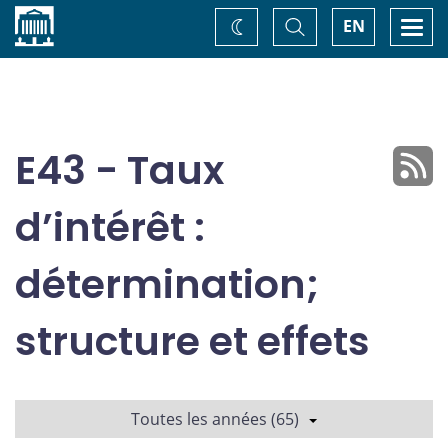
Accueil
Basculer
Togg
EN
Changez
la
navi
recherche
de
thème
E43 - Taux
d’intérêt :
détermination;
structure et effets
Toutes les années (65)