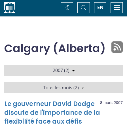
Accueil
Basculer
Togg
EN
Changez
la
navi
recherche
de
thème
Calgary (Alberta)
2007 (2)
Tous les mois (2)
Le gouverneur David Dodge
8 mars 2007
discute de l'importance de la
flexibilité face aux défis