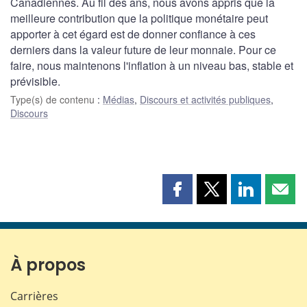
Canadiennes. Au fil des ans, nous avons appris que la
meilleure contribution que la politique monétaire peut
apporter à cet égard est de donner confiance à ces
derniers dans la valeur future de leur monnaie. Pour ce
faire, nous maintenons l'inflation à un niveau bas, stable et
prévisible.
Type(s) de contenu
:
Médias
,
Discours et activités publiques
,
Discours
Partager
Partager
Partager
Part
cette
cette
cette
cette
page
page
page
page
sur
sur
sur
par
Facebook
X
LinkedIn
courr
À propos
Carrières