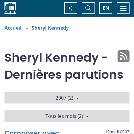
Accueil
Basculer
Togg
EN
Changez
la
navi
recherche
de
thème
Accueil
Sheryl Kennedy
Sheryl Kennedy -
Dernières parutions
2007 (2)
Tous les mois (2)
Composer avec
12 avril 2007