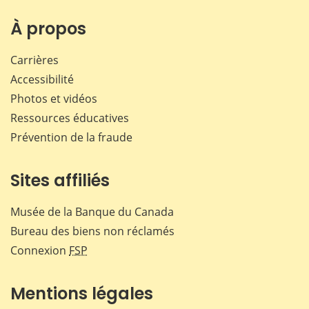
sur
sur
sur
par
Facebook
X
LinkedIn
courr
À propos
Carrières
Accessibilité
Photos et vidéos
Ressources éducatives
Prévention de la fraude
Sites affiliés
Musée de la Banque du Canada
Bureau des biens non réclamés
Connexion
FSP
Mentions légales