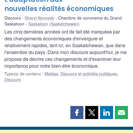
nouvelles réalités économiques
Discours
Sheryl Kennedy
Chambre de commerce du Grand
Saskatoon
Saskatoon (Saskatchewan)
Les cinq dernières années ont de fait été marquées par
des changements économiques d'envergure et
relativement rapides, tant ici, en Saskatchewan, que dans
l'ensemble du pays. Dans mon discours aujourd'hui, je me
propose de décrire ces changements et d'examiner leur
importance pour notre bien-être économique.
Type(s) de contenu
:
Médias
,
Discours et activités publiques
,
Discours
Partager
Partager
Partager
Part
cette
cette
cette
cette
page
page
page
page