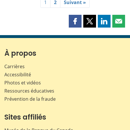
1
2
Suivant »
Partager
Partager
Partager
Part
cette
cette
cette
cette
page
page
page
page
sur
sur
sur
par
Facebook
X
LinkedIn
courr
À propos
Carrières
Accessibilité
Photos et vidéos
Ressources éducatives
Prévention de la fraude
Sites affiliés