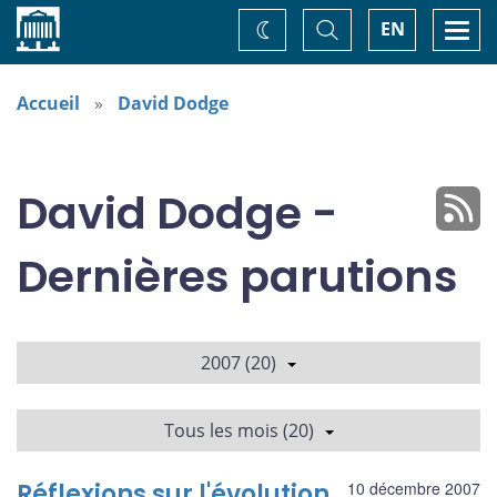
Accueil
Basculer
Togg
EN
Changez
la
navi
recherche
de
thème
Accueil
David Dodge
David Dodge -
Dernières parutions
2007 (20)
Tous les mois (20)
Réflexions sur l'évolution
10 décembre 2007