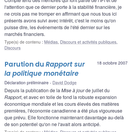
Compte tenu des membres qui font partie de l'IFI et de
l'attention que ce dernier porte à la stabilité financière, je
ne crois pas me tromper en affirmant que nous tous ici
présents avons suivi avec intérêt, c'est le moins qu'on
puisse dire, les événements de l'été dernier sur les
marchés financiers.
Type(s) de contenu
:
Médias
,
Discours et activités publiques
,
Discours
Parution du
Rapport sur
18 octobre 2007
la politique monétaire
Déclaration préliminaire
David Dodge
Depuis la publication de la
Mise à jour
de juillet du
Rapport
, et avec en toile de fond la robuste expansion
économique mondiale et les cours élevés des matières
premières, l'économie canadienne a été plus vigoureuse
que prévu. Elle fonctionne maintenant davantage au-delà
de son potentiel qu'on ne l'avait alors anticipé.
Type(s) de contenu
:
Médias
,
Discours et activités publiques
,