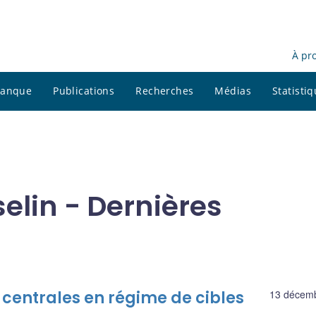
À pr
 banque
Publications
Recherches
Médias
Statisti
lin - Dernières
entrales en régime de cibles
13 décem