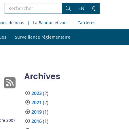
Rechercher
EN
Rechercher
Changez
dans
de
opos de nous
La Banque et vous
Carrières
le
thème
site
Rechercher
ques
Surveillance réglementaire
dans
le
site
Archives
2023
(2)
2021
(2)
2019
(1)
bre 2007
2016
(1)