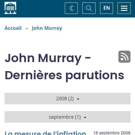
Accueil
Basculer
Togg
EN
Changez
la
navi
recherche
de
thème
Accueil
John Murray
John Murray -
Dernières parutions
2008 (2)
septembre (1)
La mesure de l’inflation
18 septembre 2008