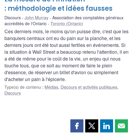
: méthodologie et idées fausses
Discours
John Murray
Association des comptables généraux
accrédités de l'Ontario
Toronto (Ontario)
Ces derniers mois, le moins qu'on puisse dire, c'est que les
banquiers centraux ont eu du pain sur la planche, et les
derniers jours ont été tout aussi fertiles en événements. Si
la situation à Wall Street a beaucoup retenu l'attention, il en
a été de même pour le coût de la vie, un enjeu qui nous
touche tous, que ce soit au moment de faire le plein
d'essence, de réserver un billet d'avion ou simplement
d'acheter un pain à l'épicerie.
Type(s) de contenu
:
Médias
,
Discours et activités publiques
,
Discours
Partager
Partager
Partager
Part