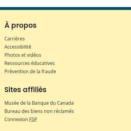
cette
cette
cette
cette
page
page
page
page
sur
sur
sur
par
Facebook
X
LinkedIn
courr
À propos
Carrières
Accessibilité
Photos et vidéos
Ressources éducatives
Prévention de la fraude
Sites affiliés
Musée de la Banque du Canada
Bureau des biens non réclamés
Connexion
FSP