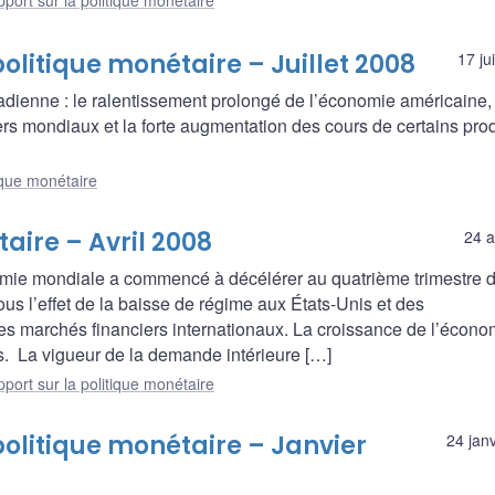
port sur la politique monétaire
politique monétaire – Juillet 2008
17 ju
nadienne : le ralentissement prolongé de l’économie américaine,
ers mondiaux et la forte augmentation des cours de certains pro
ique monétaire
aire – Avril 2008
24 a
omie mondiale a commencé à décélérer au quatrième trimestre 
ous l’effet de la baisse de régime aux États-Unis et des
es marchés financiers internationaux. La croissance de l’écono
. La vigueur de la demande intérieure […]
port sur la politique monétaire
politique monétaire – Janvier
24 jan