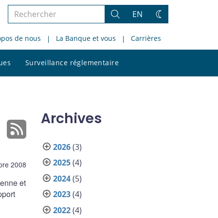
Rechercher
EN
Rechercher
Changez
dans
de
opos de nous
La Banque et vous
Carrières
le
thème
site
Rechercher
ques
Surveillance réglementaire
dans
le
site
Archives
2026
(3)
2025
(4)
bre 2008
2024
(5)
ienne et
pport
2023
(4)
2022
(4)