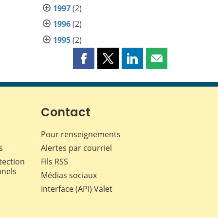
1997
(2)
1996
(2)
1995
(2)
Partager
Partager
Partager
Partager
cette
cette
cette
cette
page
page
page
page
sur
sur
sur
par
Facebook
X
LinkedIn
courriel
Contact
Pour renseignements
s
Alertes par courriel
tection
Fils RSS
nnels
Médias sociaux
Interface (API) Valet