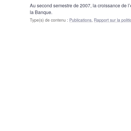
Au second semestre de 2007, la croissance de l
la Banque.
Type(s) de contenu
:
Publications
,
Rapport sur la polit