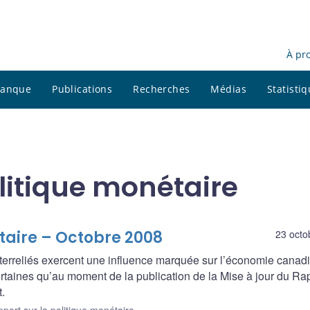
À pr
 banque
Publications
Recherches
Médias
Statisti
litique monétaire
taire – Octobre 2008
23 octo
terreliés exercent une influence marquée sur l’économie canad
ertaines qu’au moment de la publication de la Mise à jour du Ra
t.