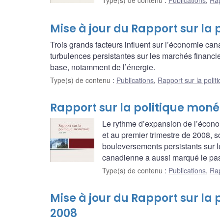
Type(s) de contenu
:
Publications
,
Rap
Mise à jour du Rapport sur la 
Trois grands facteurs influent sur l’économie ca
turbulences persistantes sur les marchés financi
base, notamment de l’énergie.
Type(s) de contenu
:
Publications
,
Rapport sur la polit
Rapport sur la politique monét
Le rythme d’expansion de l’écon
et au premier trimestre de 2008, s
bouleversements persistants sur l
canadienne a aussi marqué le pas
Type(s) de contenu
:
Publications
,
Rap
Mise à jour du Rapport sur la 
2008