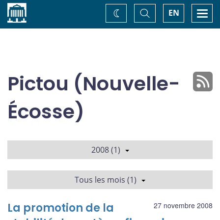
Accueil
Basculer
Togg
EN
Changez
la
navi
recherche
de
thème
Pictou (Nouvelle-
Écosse)
2008 (1)
Tous les mois (1)
La promotion de la
27 novembre 2008