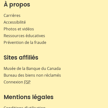
Facebook
X
LinkedIn
courr
À propos
Carrières
Accessibilité
Photos et vidéos
Ressources éducatives
Prévention de la fraude
Sites affiliés
Musée de la Banque du Canada
Bureau des biens non réclamés
Connexion
FSP
Mentions légales
Conditions d’utilisation