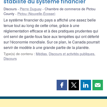
stabilité du système financier
Discours
Pierre Duguay
Chambre de commerce de Pictou
County
Pictou (Nouvelle-Écosse)
Le système financier du pays a affiché une assez belle
tenue tout au long de cette crise, grâce à une
réglementation efficace et à des pratiques prudentes qui
ont servi de garde-fous face aux tempêtes qui ont déferlé
sur l'économie mondiale. Sur ce plan, le Canada pourrait
servir de modèle à une grande partie de la planète.
Type(s) de contenu
:
Médias
,
Discours et activités publiques
,
Discours
Partager
Partager
Partager
Part
cette
cette
cette
cette
page
page
page
page
sur
sur
sur
par