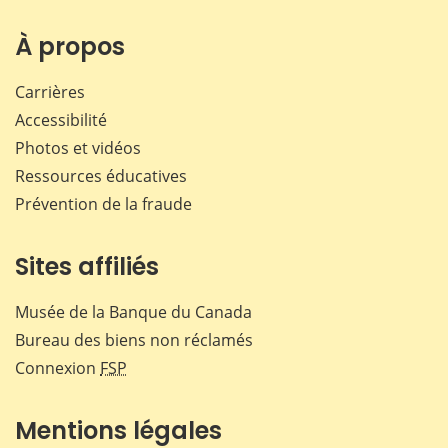
sur
sur
sur
par
Facebook
X
LinkedIn
courr
À propos
Carrières
Accessibilité
Photos et vidéos
Ressources éducatives
Prévention de la fraude
Sites affiliés
Musée de la Banque du Canada
Bureau des biens non réclamés
Connexion
FSP
Mentions légales