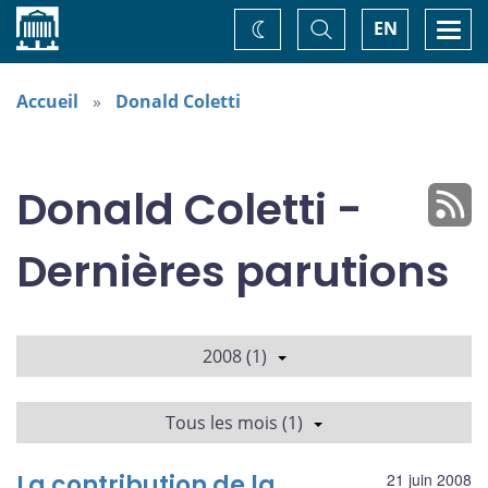
Accueil
Basculer
Togg
EN
Changez
la
navi
recherche
de
thème
Accueil
Donald Coletti
Donald Coletti -
Dernières parutions
2008 (1)
Tous les mois (1)
La contribution de la
21 juin 2008