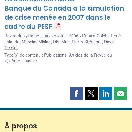
Banque du Canada à la simulation
de crise menée en 2007 dans le
cadre du PESF
Revue du système financier - Juin 2008
Donald Coletti
,
René
Lalonde
,
Miroslav Misina
,
Dirk Muir
,
Pierre St-Amant
,
David
Tessier
Type(s) de contenu
:
Publications
,
Articles de la Revue du
système financier
Partager
Partager
Partager
Part
cette
cette
cette
cette
page
page
page
page
sur
sur
sur
par
Facebook
X
LinkedIn
courr
À propos