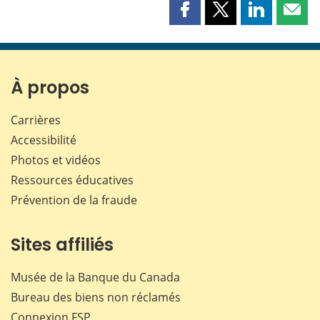
Partager
Partager
Partager
Part
cette
cette
cette
cette
page
page
page
page
sur
sur
sur
par
Facebook
X
LinkedIn
courr
À propos
Carrières
Accessibilité
Photos et vidéos
Ressources éducatives
Prévention de la fraude
Sites affiliés
Musée de la Banque du Canada
Bureau des biens non réclamés
Connexion
FSP