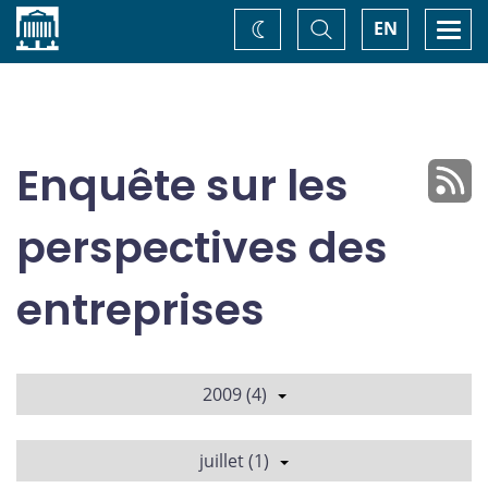
Accueil
Basculer
Togg
EN
Changez
la
navi
recherche
de
thème
Enquête sur les
perspectives des
entreprises
2009 (4)
juillet (1)