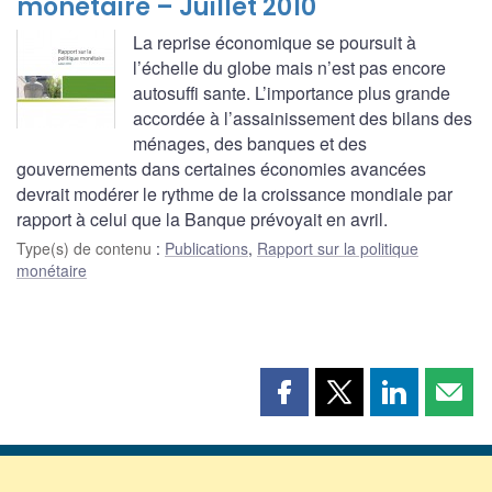
monétaire – Juillet 2010
La reprise économique se poursuit à
l’échelle du globe mais n’est pas encore
autosuffi sante. L’importance plus grande
accordée à l’assainissement des bilans des
ménages, des banques et des
gouvernements dans certaines économies avancées
devrait modérer le rythme de la croissance mondiale par
rapport à celui que la Banque prévoyait en avril.
Type(s) de contenu
:
Publications
,
Rapport sur la politique
monétaire
Partager
Partager
Partager
Part
cette
cette
cette
cette
page
page
page
page
sur
sur
sur
par