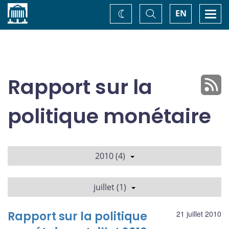
Accueil
Basculer
Togg
EN
Changez
la
navi
recherche
de
thème
Rapport sur la
politique monétaire
2010 (4)
juillet (1)
Rapport sur la politique
21 juillet 2010