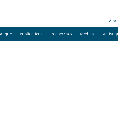
À pr
 banque
Publications
Recherches
Médias
Statisti