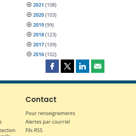
2021
(108)
2020
(103)
2019
(99)
2018
(123)
2017
(109)
2016
(102)
Partager
Partager
Partager
Partager
cette
cette
cette
cette
page
page
page
page
sur
sur
sur
par
Facebook
X
LinkedIn
courriel
Contact
Pour renseignements
s
Alertes par courriel
tection
Fils RSS