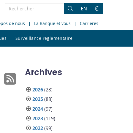
Rechercher
EN
Rechercher
Changez
dans
de
opos de nous
La Banque et vous
Carrières
le
thème
site
Rechercher
ques
Surveillance réglementaire
dans
le
site
Archives
2026
(28)
2025
(88)
2024
(97)
2023
(119)
2022
(99)