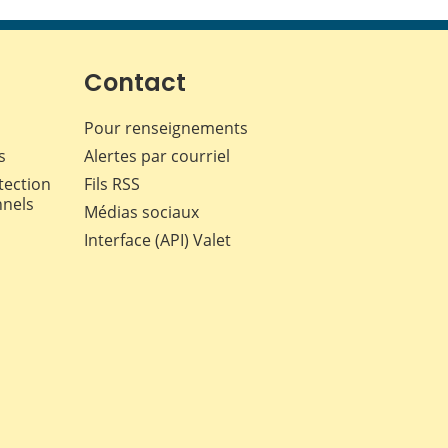
cette
cette
cette
cette
page
page
page
page
sur
sur
sur
par
Facebook
X
LinkedIn
courriel
Contact
Pour renseignements
s
Alertes par courriel
tection
Fils RSS
nnels
Médias sociaux
Interface (API) Valet