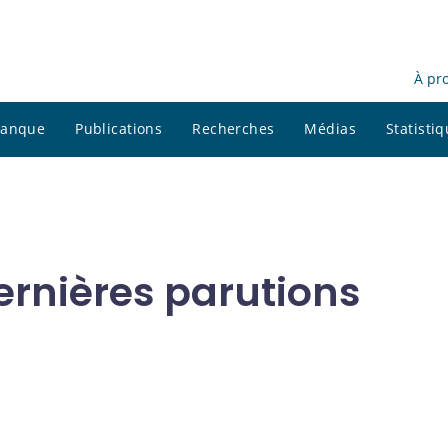
À pr
 banque
Publications
Recherches
Médias
Statisti
ernières parutions