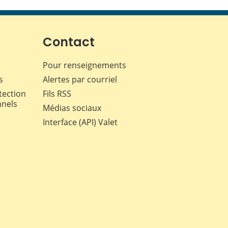
cette
cette
cette
cette
page
page
page
page
sur
sur
sur
par
Facebook
X
LinkedIn
courriel
Contact
Pour renseignements
s
Alertes par courriel
tection
Fils RSS
nnels
Médias sociaux
Interface (API) Valet