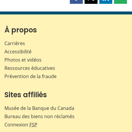
Partager
Partager
Partager
Part
cette
cette
cette
cette
page
page
page
page
sur
sur
sur
par
Facebook
X
LinkedIn
courr
À propos
Carrières
Accessibilité
Photos et vidéos
Ressources éducatives
Prévention de la fraude
Sites affiliés
Musée de la Banque du Canada
Bureau des biens non réclamés
Connexion
FSP