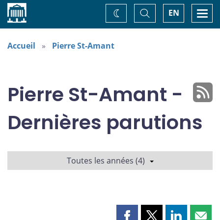
Accueil
Basculer
Togg
EN
Changez
la
navi
recherche
de
thème
Accueil
Pierre St-Amant
Pierre St-Amant -
Dernières parutions
Toutes les années (4)