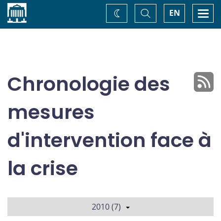
Accueil
Basculer
Togg
EN
Changez
la
navi
recherche
de
thème
Chronologie des
mesures
d'intervention face à
la crise
2010 (7)