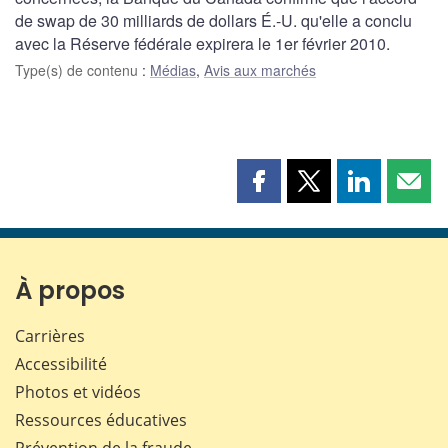
de swap de 30 milliards de dollars É.-U. qu'elle a conclu
avec la Réserve fédérale expirera le 1er février 2010.
Type(s) de contenu
:
Médias
,
Avis aux marchés
Partager
Partager
Partager
Part
cette
cette
cette
cette
page
page
page
page
sur
sur
sur
par
Facebook
X
LinkedIn
courr
À propos
Carrières
Accessibilité
Photos et vidéos
Ressources éducatives