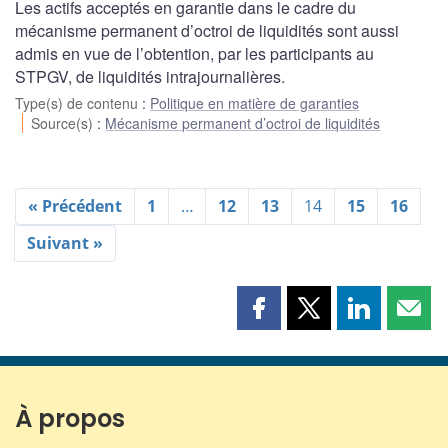
Les actifs acceptés en garantie dans le cadre du
mécanisme permanent d’octroi de liquidités sont aussi
admis en vue de l’obtention, par les participants au
STPGV, de liquidités intrajournalières.
Type(s) de contenu
:
Politique en matière de garanties
Source(s)
:
Mécanisme permanent d’octroi de liquidités
« Précédent
1
…
12
13
14
15
16
Suivant »
Partager
Partager
Partager
Part
cette
cette
cette
cette
page
page
page
page
sur
sur
sur
par
Facebook
X
LinkedIn
courr
À propos