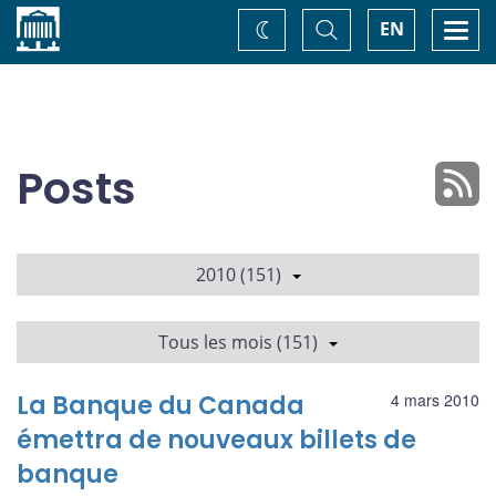
Accueil
Basculer
Togg
EN
Changez
la
navi
recherche
de
thème
Posts
2010 (151)
Tous les mois (151)
La Banque du Canada
4 mars 2010
émettra de nouveaux billets de
banque