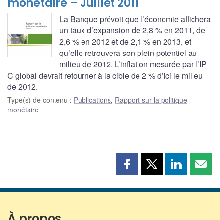
monétaire – Juillet 2011
La Banque prévoit que l’économie affichera
un taux d’expansion de 2,8 % en 2011, de
2,6 % en 2012 et de 2,1 % en 2013, et
qu’elle retrouvera son plein potentiel au
milieu de 2012. L’inflation mesurée par l’IP
C global devrait retourner à la cible de 2 % d’ici le milieu
de 2012.
Type(s) de contenu
:
Publications
,
Rapport sur la politique
monétaire
Partager
Partager
Partager
Part
cette
cette
cette
cette
page
page
page
page
sur
sur
sur
par
Facebook
X
LinkedIn
courr
À propos