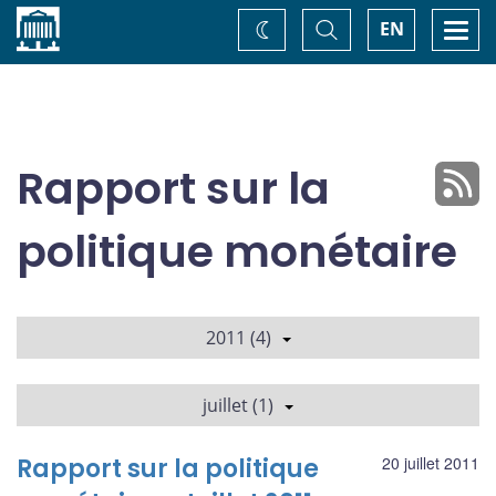
Accueil
Basculer
Togg
EN
Changez
la
navi
recherche
de
thème
Rapport sur la
politique monétaire
2011 (4)
juillet (1)
Rapport sur la politique
20 juillet 2011