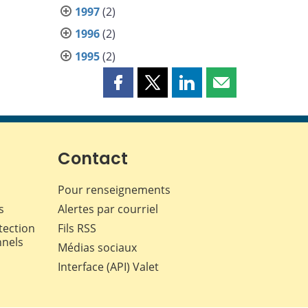
1997
(2)
1996
(2)
1995
(2)
Partager
Partager
Partager
Partager
cette
cette
cette
cette
page
page
page
page
sur
sur
sur
par
Facebook
X
LinkedIn
courriel
Contact
Pour renseignements
s
Alertes par courriel
tection
Fils RSS
nnels
Médias sociaux
Interface (API) Valet