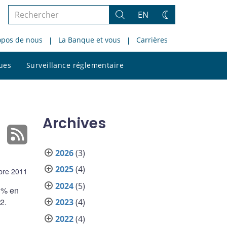
Rechercher
EN
Rechercher
Changez
dans
de
opos de nous
La Banque et vous
Carrières
le
thème
site
Rechercher
ques
Surveillance réglementaire
dans
le
site
Archives
2026
(3)
2025
(4)
bre 2011
2024
(5)
9 % en
2.
2023
(4)
2022
(4)