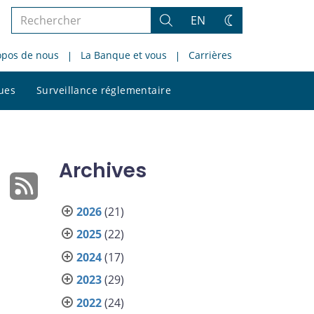
Rechercher
EN
Rechercher
Changez
dans
de
opos de nous
La Banque et vous
Carrières
le
thème
site
Rechercher
ques
Surveillance réglementaire
dans
le
site
Archives
2026
(21)
2025
(22)
2024
(17)
2023
(29)
2022
(24)