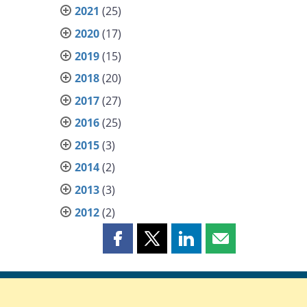
2021
(25)
2020
(17)
2019
(15)
2018
(20)
2017
(27)
2016
(25)
2015
(3)
2014
(2)
2013
(3)
2012
(2)
Partager
Partager
Partager
Partager
cette
cette
cette
cette
page
page
page
page
sur
sur
sur
par