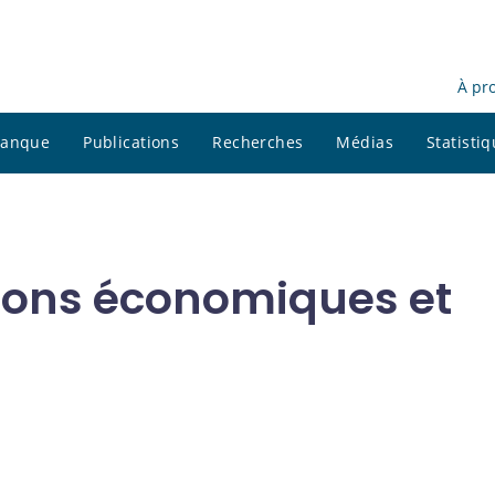
À pr
 banque
Publications
Recherches
Médias
Statisti
ations économiques et