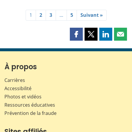
1
2
3
…
5
Suivant »
Partager
Partager
Partager
Part
cette
cette
cette
cette
page
page
page
page
sur
sur
sur
par
Facebook
X
LinkedIn
courr
À propos
Carrières
Accessibilité
Photos et vidéos
Ressources éducatives
Prévention de la fraude
Sites affiliés