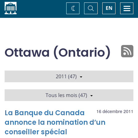
Accueil
Basculer
Togg
EN
Changez
la
navi
recherche
de
thème
Ottawa (Ontario)
2011 (47)
Tous les mois (47)
La Banque du Canada
16 décembre 2011
annonce la nomination d’un
conseiller spécial