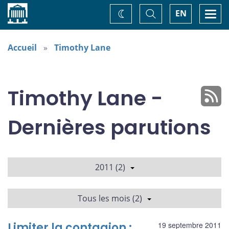
Accueil
Basculer
Togg
EN
Changez
la
navi
recherche
de
thème
Accueil
Timothy Lane
Timothy Lane -
Dernières parutions
2011 (2)
Tous les mois (2)
Limiter la contagion :
19 septembre 2011