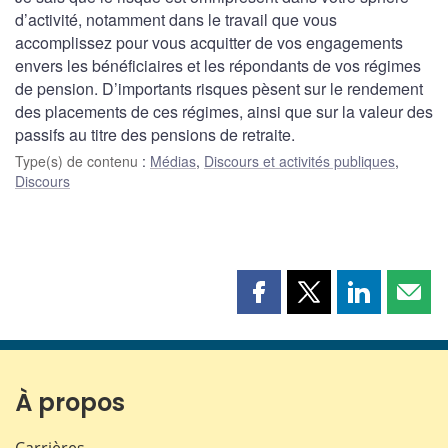
d’activité, notamment dans le travail que vous
accomplissez pour vous acquitter de vos engagements
envers les bénéficiaires et les répondants de vos régimes
de pension. D’importants risques pèsent sur le rendement
des placements de ces régimes, ainsi que sur la valeur des
passifs au titre des pensions de retraite.
Type(s) de contenu
:
Médias
,
Discours et activités publiques
,
Discours
Partager
Partager
Partager
Part
cette
cette
cette
cette
page
page
page
page
sur
sur
sur
par
Facebook
X
LinkedIn
courr
À propos
Carrières