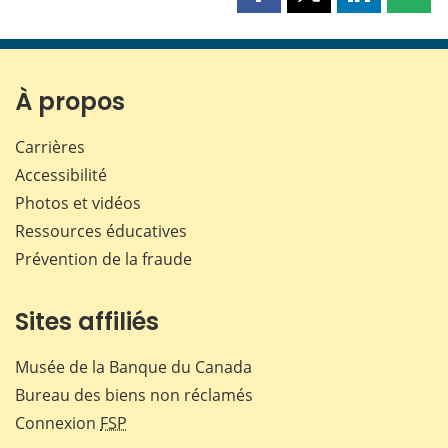
Partager
Partager
Partager
Part
cette
cette
cette
cette
page
page
page
page
sur
sur
sur
par
Facebook
X
LinkedIn
courr
À propos
Carrières
Accessibilité
Photos et vidéos
Ressources éducatives
Prévention de la fraude
Sites affiliés
Musée de la Banque du Canada
Bureau des biens non réclamés
Connexion
FSP