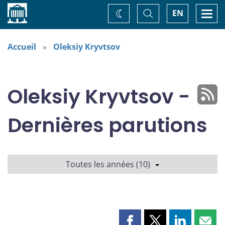
Accueil
Basculer
Togg
EN
Changez
la
navi
recherche
de
thème
Accueil
Oleksiy Kryvtsov
Oleksiy Kryvtsov -
Dernières parutions
Toutes les années (10)