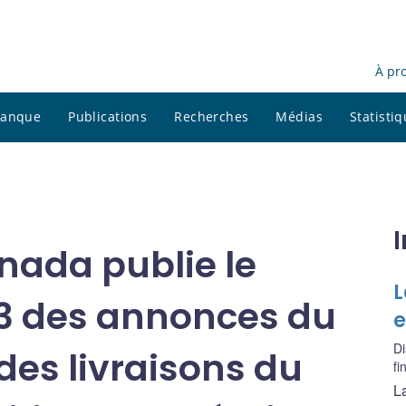
À pr
 banque
Publications
Recherches
Médias
Statisti
nada publie le
L
13 des annonces du
e
Di
 des livraisons du
f
La