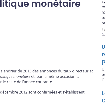
litique monétaire
s
re
n
b
p
T
pu
U
r
p
U
calendrier de 2013 des annonces du taux directeur et
p
politique monétaire
et, par la même occasion, a
C
 le reste de l’année courante.
décembre 2012 sont confirmées et s’établissent
L
C