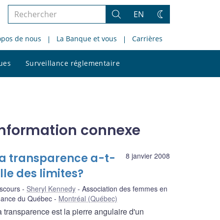
Rechercher
EN
Rechercher
Changez
dans
de
opos de nous
La Banque et vous
Carrières
le
thème
site
Rechercher
ques
Surveillance réglementaire
dans
le
site
Information connexe
a transparence a-t-
8 janvier 2008
lle des limites?
scours
Sheryl Kennedy
Association des femmes en
inance du Québec
Montréal (Québec)
 transparence est la pierre angulaire d'un