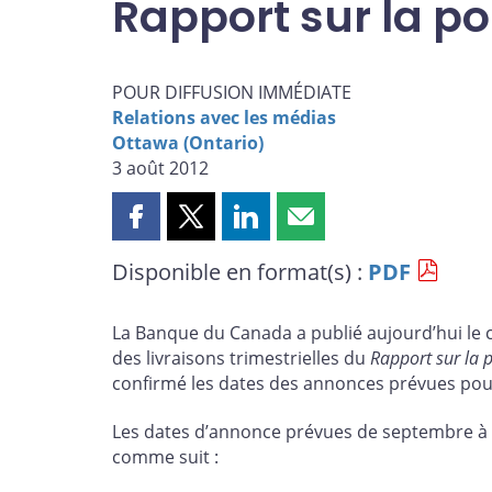
Rapport sur la po
POUR DIFFUSION IMMÉDIATE
Relations avec les médias
Ottawa (Ontario)
3 août 2012
Partager
Partager
Partager
Partager
cette
cette
cette
cette
Disponible en format(s) :
PDF
page
page
page
page
sur
sur
sur
par
Facebook
X
LinkedIn
courriel
La Banque du Canada a publié aujourd’hui le 
des livraisons trimestrielles du
Rapport sur la 
confirmé les dates des annonces prévues pour
Les dates d’annonce prévues de septembre à 
comme suit :