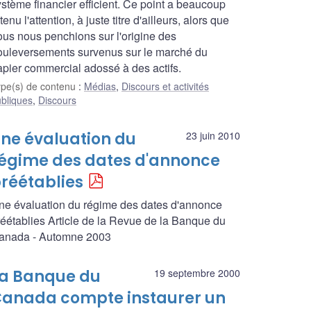
ystème financier efficient. Ce point a beaucoup
tenu l'attention, à juste titre d'ailleurs, alors que
ous nous penchions sur l'origine des
ouleversements survenus sur le marché du
apier commercial adossé à des actifs.
ype(s) de contenu
:
Médias
,
Discours et activités
bliques
,
Discours
ne évaluation du
23 juin 2010
égime des dates d'annonce
réétablies
ne évaluation du régime des dates d'annonce
réétablies Article de la Revue de la Banque du
anada - Automne 2003
a Banque du
19 septembre 2000
anada compte instaurer un