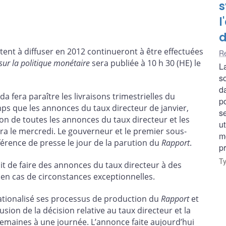
s
l
d
tent à diffuser en 2012 continueront à être effectuées
Re
sur la politique monétaire
sera publiée à 10 h 30 (HE) le
L
so
d
 fera paraître les livraisons trimestrielles du
p
 que les annonces du taux directeur de janvier,
se
ation de toutes les annonces du taux directeur et les
ut
ra le mercredi. Le gouverneur et le premier sous-
mo
rence de presse le jour de la parution du
Rapport
.
pr
T
t de faire des annonces du taux directeur à des
 en cas de circonstances exceptionnelles.
ationalisé ses processus de production du
Rapport
et
fusion de la décision relative au taux directeur et la
emaines à une journée. L’annonce faite aujourd’hui