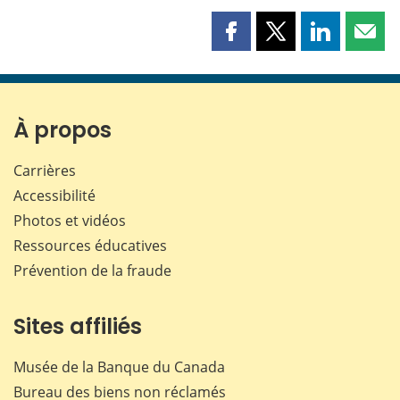
Partager
Partager
Partager
Part
cette
cette
cette
cette
page
page
page
page
sur
sur
sur
par
Facebook
X
LinkedIn
courr
À propos
Carrières
Accessibilité
Photos et vidéos
Ressources éducatives
Prévention de la fraude
Sites affiliés
Musée de la Banque du Canada
Bureau des biens non réclamés