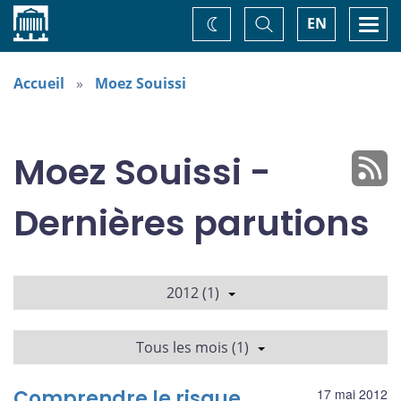
Accueil
Basculer
Togg
EN
Changez
la
navi
recherche
de
thème
Accueil
Moez Souissi
Moez Souissi -
Dernières parutions
2012 (1)
Tous les mois (1)
Comprendre le risque
17 mai 2012