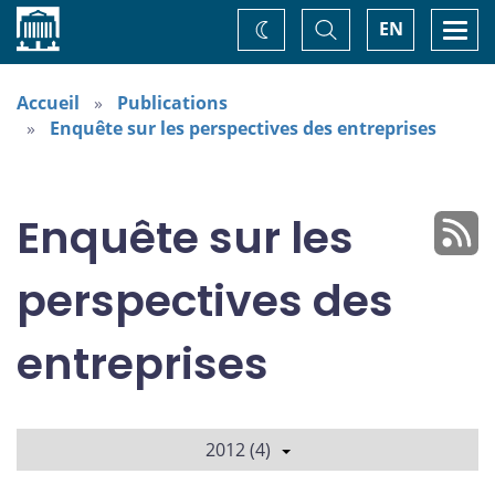
Accueil
Basculer
Togg
EN
Changez
la
navi
recherche
de
thème
Accueil
Publications
Enquête sur les perspectives des entreprises
Enquête sur les
perspectives des
entreprises
2012 (4)