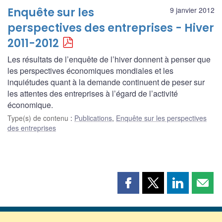
Enquête sur les
9 janvier 2012
perspectives des entreprises - Hiver
2011-2012
Les résultats de l’enquête de l’hiver donnent à penser que
les perspectives économiques mondiales et les
inquiétudes quant à la demande continuent de peser sur
les attentes des entreprises à l’égard de l’activité
économique.
Type(s) de contenu
:
Publications
,
Enquête sur les perspectives
des entreprises
Partager
Partager
Partager
Part
cette
cette
cette
cette
page
page
page
page
sur
sur
sur
par