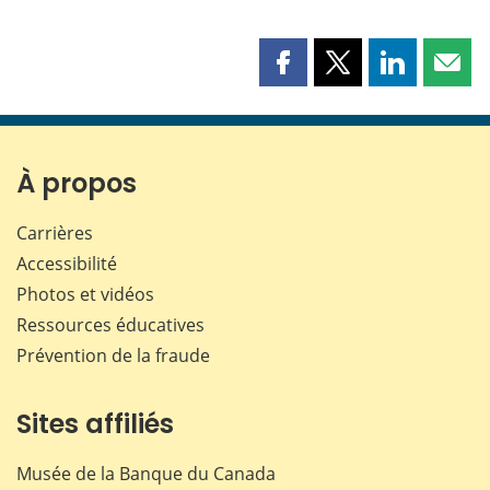
Partager
Partager
Partager
Part
cette
cette
cette
cette
page
page
page
page
sur
sur
sur
par
Facebook
X
LinkedIn
courr
À propos
Carrières
Accessibilité
Photos et vidéos
Ressources éducatives
Prévention de la fraude
Sites affiliés
Musée de la Banque du Canada