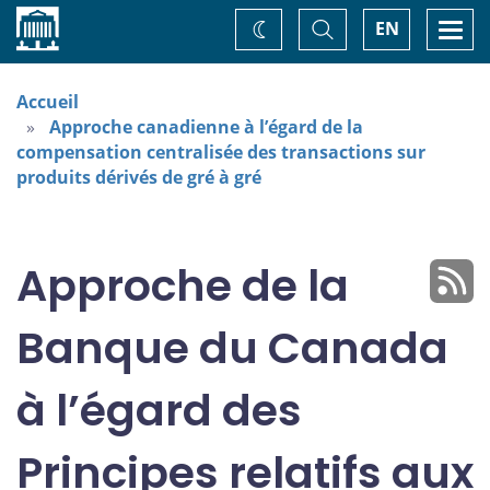
Accueil
Basculer
Togg
EN
Changez
la
navi
recherche
de
thème
Accueil
Approche canadienne à l’égard de la
compensation centralisée des transactions sur
produits dérivés de gré à gré
Approche de la
Banque du Canada
à l’égard des
Principes relatifs aux