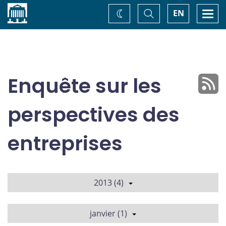
Accueil
Basculer
Togg
EN
Changez
la
navi
recherche
de
thème
Enquête sur les
perspectives des
entreprises
2013 (4)
janvier (1)