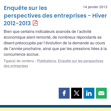
Enquête sur les
14 janvier 2013
perspectives des entreprises - Hiver
2012-2013
Bien que certains indicateurs avancés de l’activité
économique aient remonté, de nombreux répondants se
disent préoccupés par l’évolution de la demande au cours
de l’année prochaine, ainsi que par les pressions liées à la
concurrence accrue.
Type(s) de contenu
:
Publications
,
Enquête sur les perspectives
des entreprises
Partager
Partager
Partager
Part
cette
cette
cette
cette
page
page
page
page