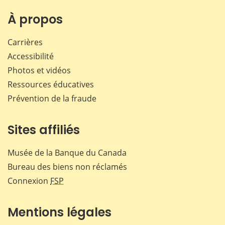
sur
sur
sur
par
Facebook
X
LinkedIn
courr
À propos
Carrières
Accessibilité
Photos et vidéos
Ressources éducatives
Prévention de la fraude
Sites affiliés
Musée de la Banque du Canada
Bureau des biens non réclamés
Connexion
FSP
Mentions légales