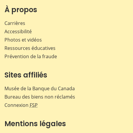
sur
sur
sur
par
Facebook
X
LinkedIn
courr
À propos
Carrières
Accessibilité
Photos et vidéos
Ressources éducatives
Prévention de la fraude
Sites affiliés
Musée de la Banque du Canada
Bureau des biens non réclamés
Connexion
FSP
Mentions légales