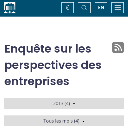
Accueil
Basculer
Togg
EN
Changez
la
navi
recherche
de
thème
Enquête sur les
perspectives des
entreprises
2013 (4)
Tous les mois (4)