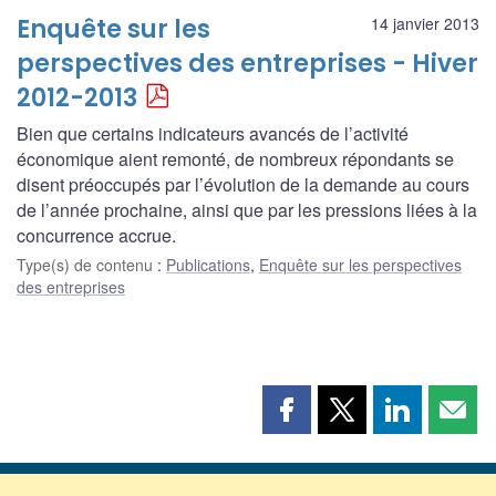
Enquête sur les
14 janvier 2013
perspectives des entreprises - Hiver
2012-2013
Bien que certains indicateurs avancés de l’activité
économique aient remonté, de nombreux répondants se
disent préoccupés par l’évolution de la demande au cours
de l’année prochaine, ainsi que par les pressions liées à la
concurrence accrue.
Type(s) de contenu
:
Publications
,
Enquête sur les perspectives
des entreprises
Partager
Partager
Partager
Part
cette
cette
cette
cette
page
page
page
page