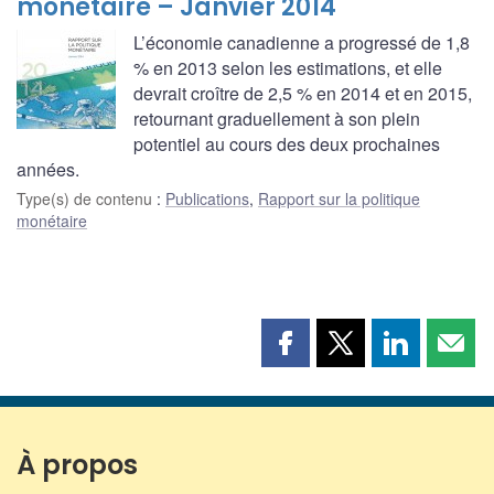
monétaire – Janvier 2014
L’économie canadienne a progressé de 1,8
% en 2013 selon les estimations, et elle
devrait croître de 2,5 % en 2014 et en 2015,
retournant graduellement à son plein
potentiel au cours des deux prochaines
années.
Type(s) de contenu
:
Publications
,
Rapport sur la politique
monétaire
Partager
Partager
Partager
Part
cette
cette
cette
cette
page
page
page
page
sur
sur
sur
par
Facebook
X
LinkedIn
courr
À propos