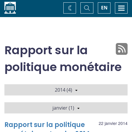
Accueil
Basculer
Togg
EN
Changez
la
navi
recherche
de
thème
Rapport sur la
politique monétaire
2014 (4)
janvier (1)
Rapport sur la politique
22 janvier 2014