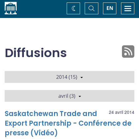
Accueil
Basculer
Togg
EN
Changez
la
navi
recherche
de
thème
Diffusions
2014 (15)
avril (3)
Saskatchewan Trade and
24 avril 2014
Export Partnership - Conférence de
presse (Vidéo)