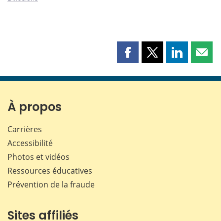
Partager
Partager
Partager
Part
cette
cette
cette
cette
page
page
page
page
sur
sur
sur
par
Facebook
X
LinkedIn
courr
À propos
Carrières
Accessibilité
Photos et vidéos
Ressources éducatives
Prévention de la fraude
Sites affiliés