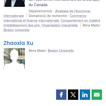
du Canada.
Département(s)
:
Analyses de l'économie
internationale
Domaine(s) de recherche
:
Commerce
international et finance internationale
,
Comportement en matière
d’établissement des prix
,
Organisation industrielle
Alma Mater
:
Boston University
Zhaoxia Xu
Alma Mater
:
Boston University
Partager
Partager
Partager
Part
cette
cette
cette
cette