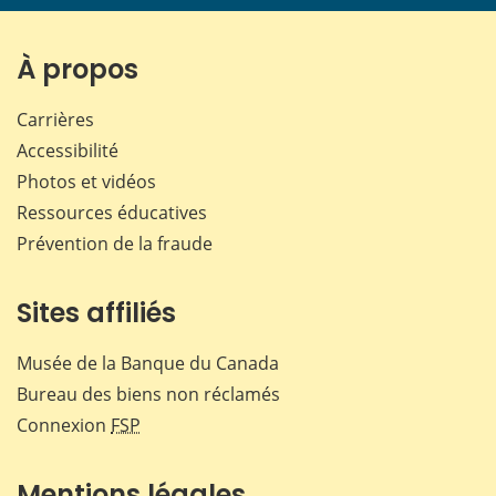
page
page
page
page
sur
sur
sur
par
Facebook
X
LinkedIn
courr
À propos
Carrières
Accessibilité
Photos et vidéos
Ressources éducatives
Prévention de la fraude
Sites affiliés
Musée de la Banque du Canada
Bureau des biens non réclamés
Connexion
FSP
Mentions légales