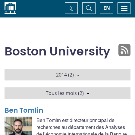
Accueil
Basculer
Togg
EN
Changez
la
navi
recherche
de
thème
Boston University
2014 (2)
Tous les mois (2)
Ben Tomlin
Ben Tomlin est directeur principal de
recherches au département des Analyses
de l’économie internationale de la Banque