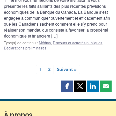
Tiff et moi vous remercions de votre invitation à vous
présenter les faits saillants des plus récentes prévisions
économiques de la Banque du Canada. La Banque s’est
engagée à communiquer ouvertement et efficacement afin
que les Canadiens sachent comment elle s’y prend pour
réaliser son mandat, qui consiste à favoriser la prospérité
économique et financière […]
Type(s) de contenu
:
Médias
,
Discours et activités publiques
,
Déclarations préliminaires
1
2
Suivant »
Partager
Partager
Partager
Part
cette
cette
cette
cette
page
page
page
page
sur
sur
sur
par
Facebook
X
LinkedIn
courr
À propos