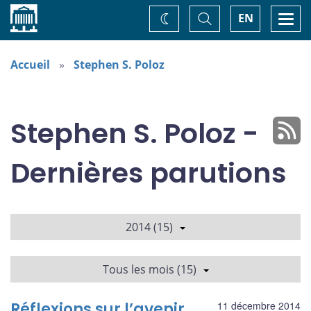
Accueil
Basculer
Togg
EN
Changez
la
navi
recherche
de
thème
Accueil
Stephen S. Poloz
Stephen S. Poloz -
Dernières parutions
2014 (15)
Tous les mois (15)
Réflexions sur l’avenir
11 décembre 2014