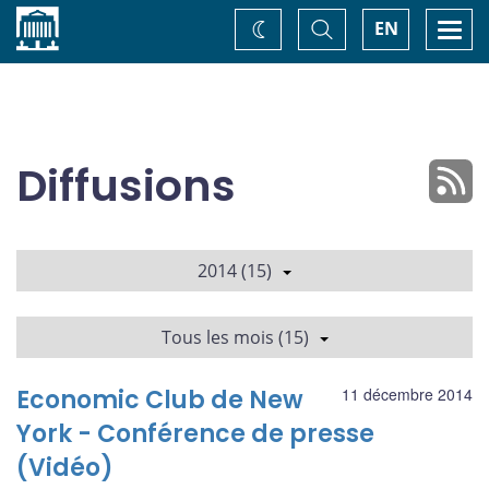
Accueil
Basculer
Togg
EN
Changez
la
navi
recherche
de
thème
Diffusions
2014 (15)
Tous les mois (15)
Economic Club de New
11 décembre 2014
York - Conférence de presse
(Vidéo)