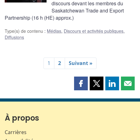
discours devant les membres du
Saskatchewan Trade and Export
Partnership (16 h (HE) approx.)
Type(s) de contenu
:
Médias
,
Discours et activités publiques
,
Diffusions
1
2
Suivant »
Partager
Partager
Partager
Part
cette
cette
cette
cette
page
page
page
page
sur
sur
sur
par
Facebook
X
LinkedIn
courr
À propos
Carrières