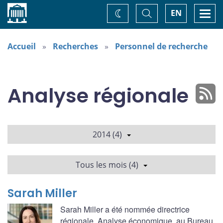
Accueil
Basculer
Togg
EN
Changez
la
navi
recherche
de
thème
Accueil
Recherches
Personnel de recherche
Analyse régionale
2014 (4)
Tous les mois (4)
Sarah Miller
Sarah Miller a été nommée directrice
régionale, Analyse économique, au Bureau