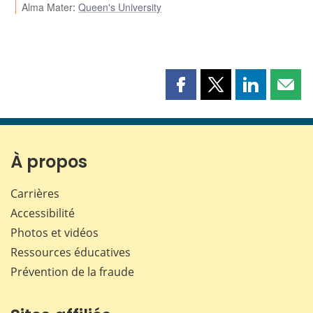
Alma Mater
:
Queen's University
Partager
Partager
Partager
Part
cette
cette
cette
cette
page
page
page
page
sur
sur
sur
par
Facebook
X
LinkedIn
courr
À propos
Carrières
Accessibilité
Photos et vidéos
Ressources éducatives
Prévention de la fraude