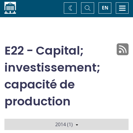
Accueil
Basculer
Togg
EN
Changez
la
navi
recherche
de
thème
E22 - Capital;
investissement;
capacité de
production
2014 (1)