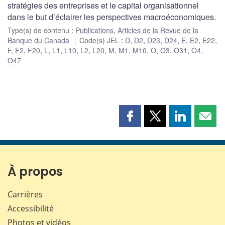
stratégies des entreprises et le capital organisationnel
dans le but d’éclairer les perspectives macroéconomiques.
Type(s) de contenu
:
Publications
,
Articles de la Revue de la
Banque du Canada
Code(s) JEL
:
D
,
D2
,
D23
,
D24
,
E
,
E2
,
E22
,
F
,
F2
,
F20
,
L
,
L1
,
L10
,
L2
,
L20
,
M
,
M1
,
M10
,
O
,
O3
,
O31
,
O4
,
O47
Partager
Partager
Partager
Part
cette
cette
cette
cette
page
page
page
page
sur
sur
sur
par
Facebook
X
LinkedIn
courr
À propos
Carrières
Accessibilité
Photos et vidéos