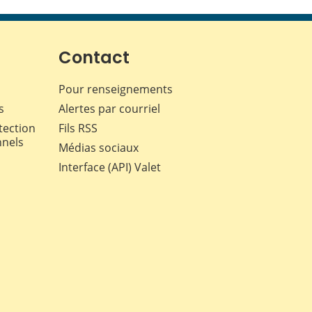
cette
cette
cette
cette
page
page
page
page
sur
sur
sur
par
Facebook
X
LinkedIn
courriel
Contact
Pour renseignements
s
Alertes par courriel
tection
Fils RSS
nnels
Médias sociaux
Interface (API) Valet