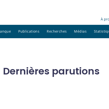
À pr
 banque
Publications
Recherches
Médias
Statisti
- Dernières parutions