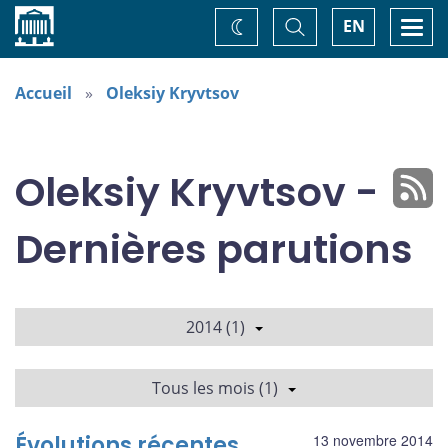
Accueil
Basculer
Togg
EN
Changez
la
navi
recherche
de
thème
Accueil
Oleksiy Kryvtsov
Oleksiy Kryvtsov -
Dernières parutions
2014 (1)
Tous les mois (1)
Évolutions récentes
13 novembre 2014