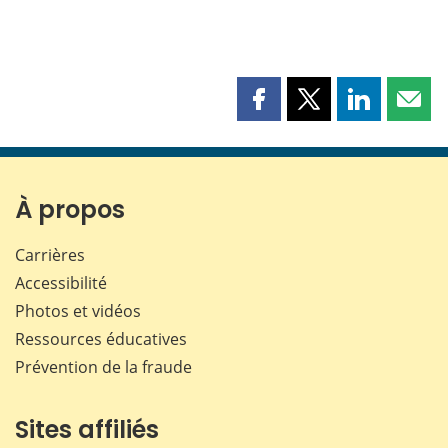
Partager
Partager
Partager
Part
cette
cette
cette
cette
page
page
page
page
sur
sur
sur
par
Facebook
X
LinkedIn
courr
À propos
Carrières
Accessibilité
Photos et vidéos
Ressources éducatives
Prévention de la fraude
Sites affiliés