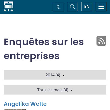
Accueil
Basculer
Togg
EN
Changez
la
navi
recherche
de
thème
Enquêtes sur les
entreprises
2014 (4)
Tous les mois (4)
Angelika Welte