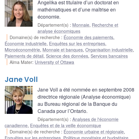
Angelika est titulaire d’un doctorat en
mathématiques et d’une maîtrise en
économie.
Département(s)
:
Monnaie
,
Recherche et
analyse économiques
Domaine(s) de recherche
:
Économie des paiements
,
Économie industrielle
,
Enquêtes sur les entreprises
,
Microéconométrie
,
Monnaie et banques
,
Organisation industrielle
,
Paiements de détail
,
Science des données
,
Services bancaires
Alma Mater
:
University of Ottawa
Jane Voll
Jane Voll a été nommée en septembre 2008
directrice régionale (Analyse économique)
au Bureau régional de la Banque du
Canada pour l’Ontario.
Département(s)
:
Analyses de l'économie
canadienne
,
Enquêtes et de la veille économique
Domaine(s) de recherche
:
Économie urbaine et régionale
,
Enquêtes sur les entreprises
,
Politique monétaire et budgétaire