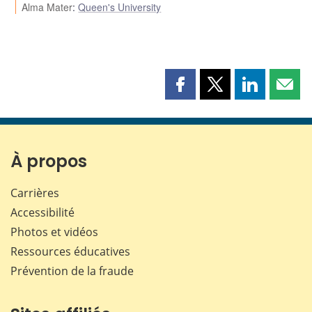
Alma Mater
:
Queen's University
Partager
Partager
Partager
Part
cette
cette
cette
cette
page
page
page
page
sur
sur
sur
par
Facebook
X
LinkedIn
courr
À propos
Carrières
Accessibilité
Photos et vidéos
Ressources éducatives
Prévention de la fraude