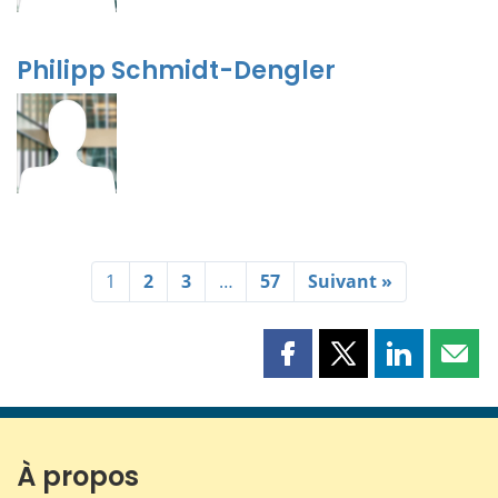
Philipp Schmidt-Dengler
1
2
3
…
57
Suivant »
Partager
Partager
Partager
Part
cette
cette
cette
cette
page
page
page
page
sur
sur
sur
par
Facebook
X
LinkedIn
courr
À propos