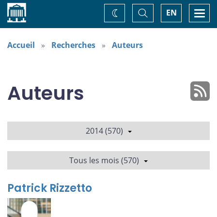
Accueil
Basculer
Togg
EN
Changez
la
navi
recherche
de
thème
Accueil
Recherches
Auteurs
Auteurs
2014 (570)
Tous les mois (570)
Patrick Rizzetto