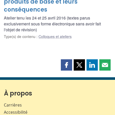
produits de base et leurs
conséquences
Atelier tenu les 24 et 25 avril 2016 (textes parus
exclusivement sous forme électronique sans avoir fait
l'objet de révision)
Type(s) de contenu
:
Colloques et ateliers
Partager
Partager
Partager
Part
cette
cette
cette
cette
page
page
page
page
sur
sur
sur
par
Facebook
X
LinkedIn
courr
À propos
Carrières
Accessibilité