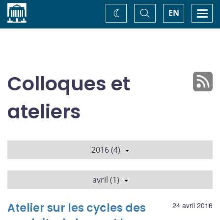
Accueil
Basculer
Togg
EN
Changez
la
navi
recherche
de
thème
Colloques et
ateliers
2016 (4)
avril (1)
Atelier sur les cycles des
24 avril 2016