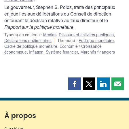
Le gouverneur, Stephen S. Poloz, traite des principaux
enjeux liés aux délibérations du Conseil de direction
entourant la décision relative au taux directeur et le
Rapport sur la politique monétaire
.
Type(s) de contenu
:
Médias
,
Discours et activités publiques
,
Déclarations préliminaires
Thème(s)
:
Politique monétaire
,
Cadre de politique monétaire
,
Économie / Croissance
économique
,
Inflation
,
Système financier
,
Marchés financiers
Partager
Partager
Partager
Part
cette
cette
cette
cette
page
page
page
page
sur
sur
sur
par
Facebook
X
LinkedIn
courr
À propos
Carrières