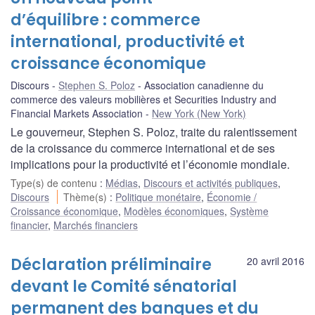
d’équilibre : commerce
international, productivité et
croissance économique
Discours
Stephen S. Poloz
Association canadienne du
commerce des valeurs mobilières et Securities Industry and
Financial Markets Association
New York (New York)
Le gouverneur, Stephen S. Poloz, traite du ralentissement
de la croissance du commerce international et de ses
implications pour la productivité et l’économie mondiale.
Type(s) de contenu
:
Médias
,
Discours et activités publiques
,
Discours
Thème(s)
:
Politique monétaire
,
Économie /
Croissance économique
,
Modèles économiques
,
Système
financier
,
Marchés financiers
Déclaration préliminaire
20 avril 2016
devant le Comité sénatorial
permanent des banques et du