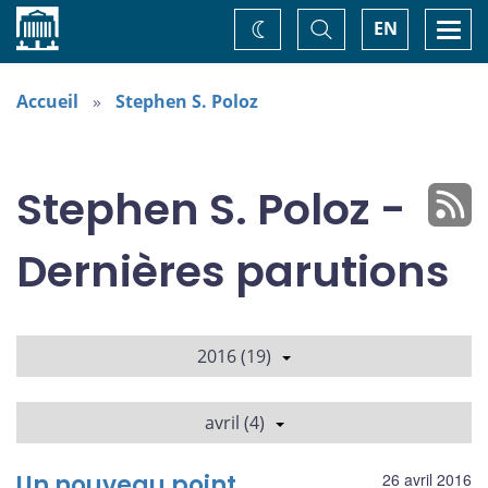
Accueil
Basculer
Togg
EN
Changez
la
navi
recherche
de
thème
Accueil
Stephen S. Poloz
Stephen S. Poloz -
Dernières parutions
2016 (19)
avril (4)
Un nouveau point
26 avril 2016