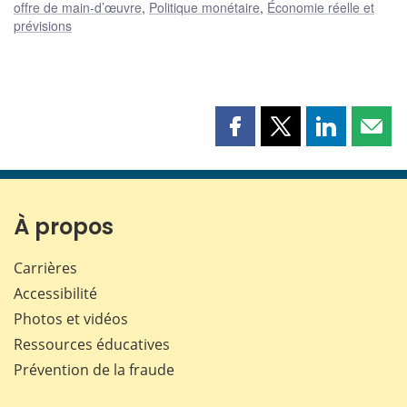
offre de main-d’œuvre
,
Politique monétaire
,
Économie réelle et
prévisions
Partager
Partager
Partager
Part
cette
cette
cette
cette
page
page
page
page
sur
sur
sur
par
Facebook
X
LinkedIn
courr
À propos
Carrières
Accessibilité
Photos et vidéos
Ressources éducatives
Prévention de la fraude