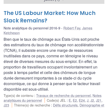
The US Labour Market: How Much
Slack Remains?
Note analytique du personnel 2016-9
Robert Fay
,
James
Ketcheson
Bien que le taux de chômage aux États-Unis soit proche
des estimations du taux de chômage non accélérationniste
(TCNA), il subsiste encore une marge de ressources
inutilisées dans ce pays, comme en témoigne le niveau
élevé de diverses mesures du sous-emploi. En effet, la
proportion de travailleurs occupant involontairement un
poste à temps partiel et celle des chômeurs de longue
durée demeurent importantes à ce stade-ci du cycle
économique, ce qui donne à penser que le facteur travail
disponible est sous-utilisé.
Type(s) de contenu
:
Travaux de recherche du personnel
,
Notes
analytiques du personnel
Code(s) JEL
:
E
,
E2
,
E24
,
J
,
J2
,
J21
,
J23
Thème(s) de recherche
:
Défis structurels
,
Démographie et