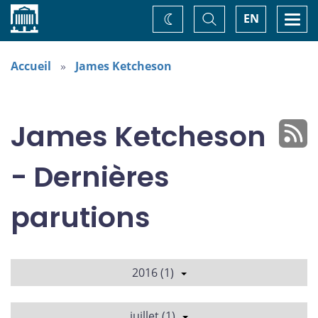
Accueil
Basculer
Togg
EN
Changez
la
navi
recherche
de
thème
Accueil
James Ketcheson
James Ketcheson
- Dernières
parutions
2016 (1)
juillet (1)