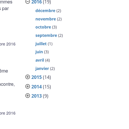
sommes
2016
(19)
s par
décembre
(2)
novembre
(2)
octobre
(3)
septembre
(2)
juillet
(1)
bre 2016
juin
(3)
avril
(4)
janvier
(2)
même
2015
(14)
ncontre,
2014
(15)
2013
(9)
bre 2016