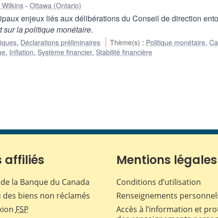
 Wilkins
Ottawa (Ontario)
ipaux enjeux liés aux délibérations du Conseil de direction ent
 sur la politique monétaire
.
liques
,
Déclarations préliminaires
Thème(s)
:
Politique monétaire
,
Ca
ue
,
Inflation
,
Système financier
,
Stabilité financière
 affiliés
Mentions légales
de la Banque du Canada
Conditions d’utilisation
 des biens non réclamés
Renseignements personnel
xion
FSP
Accès à l’information et pro