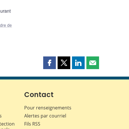
ourant
dre de
Partager
Partager
Partager
Partager
cette
cette
cette
cette
page
page
page
page
sur
sur
sur
par
Facebook
X
LinkedIn
courriel
Contact
Pour renseignements
s
Alertes par courriel
tection
Fils RSS