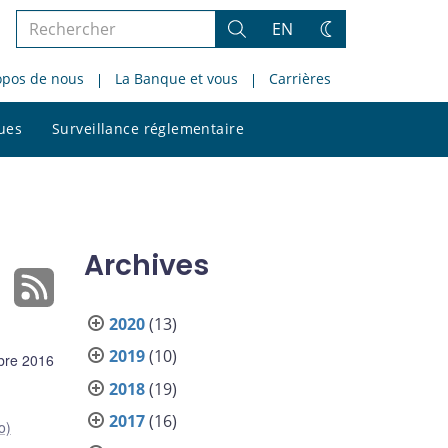
Rechercher
EN
Rechercher
Changez
dans
de
opos de nous
La Banque et vous
Carrières
le
thème
site
Rechercher
ques
Surveillance réglementaire
dans
le
site
Archives
2020
(13)
2019
(10)
bre 2016
2018
(19)
2017
(16)
o)