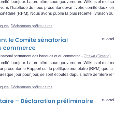
omité, bonjour. La première sous-gouverneure Wilkins et moi 
avons l’habitude de nous présenter devant votre comité deux foi
monétaire (RPM). Nous avons publié la plus récente livraison du
liques
,
Déclarations préliminaires
nt le Comité sénatorial
19 octo
du commerce
énatorial permanent des banques et du commerce
Ottawa (Ontario)
omité, bonjour. La première sous-gouverneure Wilkins et moi-
r présenter le Rapport sur la politique monétaire (RPM) que la
esque jour pour jour, se sont écoulés depuis notre dernière re
liques
,
Déclarations préliminaires
taire – Déclaration préliminaire
19 octo