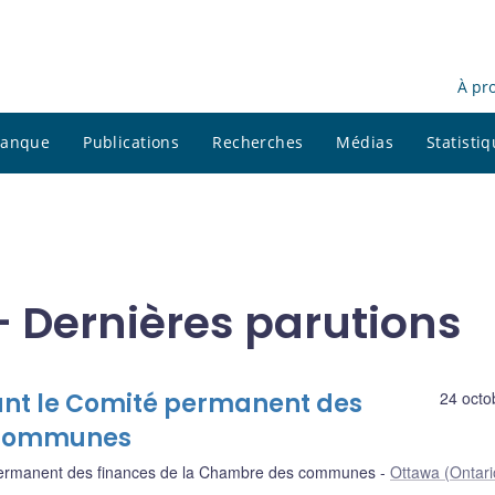
À pr
 banque
Publications
Recherches
Médias
Statisti
- Dernières parutions
ant le Comité permanent des
24 octo
 communes
ermanent des finances de la Chambre des communes
Ottawa (Ontari