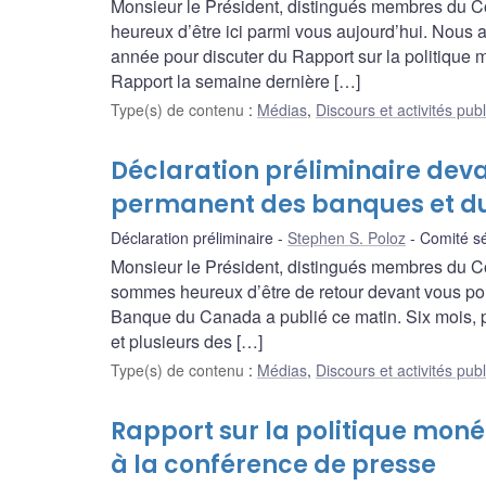
Monsieur le Président, distingués membres du C
heureux d’être ici parmi vous aujourd’hui. Nous 
année pour discuter du Rapport sur la politique 
Rapport la semaine dernière […]
Type(s) de contenu
:
Médias
,
Discours et activités pub
Déclaration préliminaire deva
permanent des banques et 
Déclaration préliminaire
Stephen S. Poloz
Comité s
Monsieur le Président, distingués membres du C
sommes heureux d’être de retour devant vous pou
Banque du Canada a publié ce matin. Six mois, pr
et plusieurs des […]
Type(s) de contenu
:
Médias
,
Discours et activités pub
Rapport sur la politique moné
à la conférence de presse