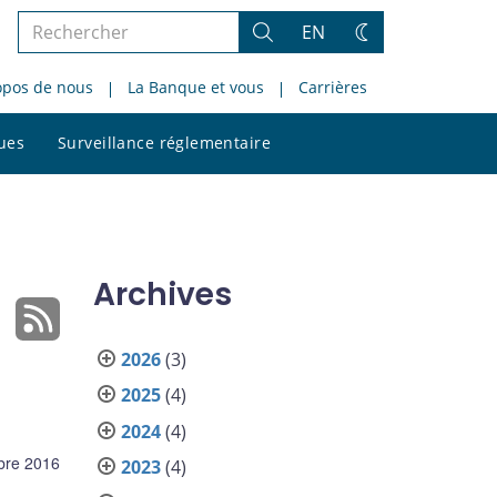
Rechercher
EN
Rechercher
Changez
dans
de
opos de nous
La Banque et vous
Carrières
le
thème
site
Rechercher
ques
Surveillance réglementaire
dans
le
site
Archives
2026
(3)
2025
(4)
2024
(4)
bre 2016
2023
(4)