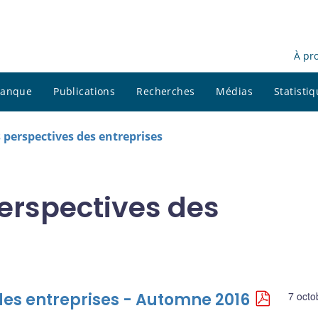
À pr
 banque
Publications
Recherches
Médias
Statisti
 perspectives des entreprises
perspectives des
des entreprises - Automne 2016
7 octo