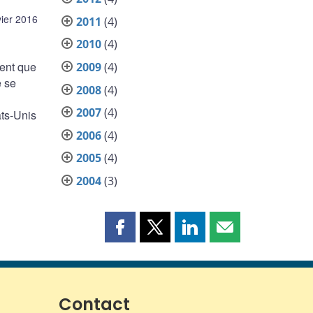
vier 2016
2011
(4)
2010
(4)
uent que
2009
(4)
e se
2008
(4)
2007
(4)
ats-Unis
2006
(4)
2005
(4)
2004
(3)
Partager
Partager
Partager
Partager
cette
cette
cette
cette
page
page
page
page
sur
sur
sur
par
Facebook
X
LinkedIn
courriel
Contact