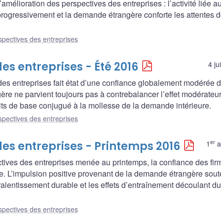
’amélioration des perspectives des entreprises : l’activité liée a
progressivement et la demande étrangère conforte les attentes 
spectives des entreprises
es entreprises - Été 2016
4 ju
 des entreprises fait état d’une confiance globalement modérée 
gère ne parvient toujours pas à contrebalancer l’effet modérateu
uits de base conjugué à la mollesse de la demande intérieure.
spectives des entreprises
er
des entreprises - Printemps 2016
1
a
ectives des entreprises menée au printemps, la confiance des fir
le. L’impulsion positive provenant de la demande étrangère sou
ralentissement durable et les effets d’entraînement découlant d
spectives des entreprises