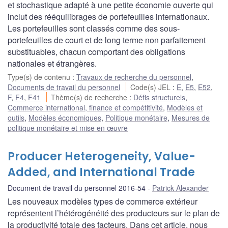
et stochastique adapté à une petite économie ouverte qui
inclut des rééquilibrages de portefeuilles internationaux.
Les portefeuilles sont classés comme des sous-
portefeuilles de court et de long terme non parfaitement
substituables, chacun comportant des obligations
nationales et étrangères.
Type(s) de contenu
:
Travaux de recherche du personnel
,
Documents de travail du personnel
Code(s) JEL
:
E
,
E5
,
E52
,
F
,
F4
,
F41
Thème(s) de recherche
:
Défis structurels
,
Commerce international, finance et compétitivité
,
Modèles et
outils
,
Modèles économiques
,
Politique monétaire
,
Mesures de
politique monétaire et mise en œuvre
Producer Heterogeneity, Value-
Added, and International Trade
Document de travail du personnel 2016-54
Patrick Alexander
Les nouveaux modèles types de commerce extérieur
représentent l’hétérogénéité des producteurs sur le plan de
la productivité totale des facteurs. Dans cet article, nous