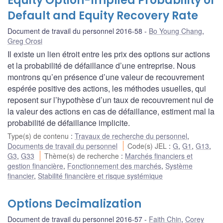
Equity Option-Implied Probability of
Default and Equity Recovery Rate
Document de travail du personnel 2016-58
Bo Young Chang
,
Greg Orosi
Il existe un lien étroit entre les prix des options sur actions
et la probabilité de défaillance d’une entreprise. Nous
montrons qu’en présence d’une valeur de recouvrement
espérée positive des actions, les méthodes usuelles, qui
reposent sur l’hypothèse d’un taux de recouvrement nul de
la valeur des actions en cas de défaillance, estiment mal la
probabilité de défaillance implicite.
Type(s) de contenu
:
Travaux de recherche du personnel
,
Documents de travail du personnel
Code(s) JEL
:
G
,
G1
,
G13
,
G3
,
G33
Thème(s) de recherche
:
Marchés financiers et
gestion financière
,
Fonctionnement des marchés
,
Système
financier
,
Stabilité financière et risque systémique
Options Decimalization
Document de travail du personnel 2016-57
Faith Chin
,
Corey