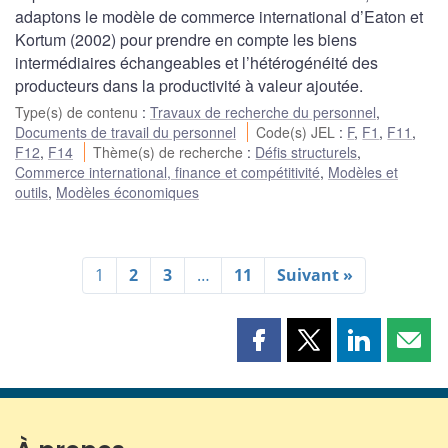
adaptons le modèle de commerce international d’Eaton et
Kortum (2002) pour prendre en compte les biens
intermédiaires échangeables et l’hétérogénéité des
producteurs dans la productivité à valeur ajoutée.
Type(s) de contenu
:
Travaux de recherche du personnel
,
Documents de travail du personnel
Code(s) JEL
:
F
,
F1
,
F11
,
F12
,
F14
Thème(s) de recherche
:
Défis structurels
,
Commerce international, finance et compétitivité
,
Modèles et
outils
,
Modèles économiques
1
2
3
…
11
Suivant »
Partager
Partager
Partager
Part
cette
cette
cette
cette
page
page
page
page
sur
sur
sur
par
Facebook
X
LinkedIn
courr