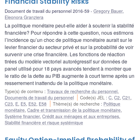
Financial Stability Risks
Document de travail du personnel 2016-59
Gregory Bauer
,
Eleonora Granziera
La politique monétaire peut-elle aider à soutenir la stabilité
financière? Pour répondre à cette question, nous estimons
l’incidence qu’un choc de politique monétaire aurait sur le
levier financier du secteur privé et sur la probabilité de voir
survenir une crise financière. Les fonctions de réaction
tirées du modèle vectoriel autorégressif sur données de
panel utilisé pour 18 pays avancés tendent à montrer que
le ratio de la dette au PIB augmente à court terme après un
resserrement inattendu de la politique monétaire.
Type(s) de contenu
:
Travaux de recherche du personnel
,
Documents de travail du personnel
Code(s) JEL
:
C
,
C2
,
C21
,
C23
,
E
,
E5
,
E52
,
E58
Thème(s) de recherche
:
Politique
monétaire
,
Cadre et transmission de la politique monétaire
,
Système financier
,
Crédit aux ménages et aux entreprises
,
Stabilité financière et risque systémique