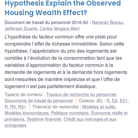
Hypothesis Explain the Observed
Housing Wealth Effect?
Document de travail du personnel 2016-62
Narayan Bulusu
,
Jefferson Duarte
,
Carles Vergara-Alert
L’hypothèse du facteur commun offre une piste pour
comprendre l’effet de richesse immobilière. Selon cette
hypothèse, l’appréciation du prix des logements est
corrélée à l’évolution de la consommation tant que les
variables d’approximation du facteur commun à la
demande de logements et à la demande hors logements
sont mesurées de manière imprécise et que l’offre de
logement n’est pas parfaitement élastique.
Type(s) de contenu
:
Travaux de recherche du personnel
,
Documents de travail du personnel
Code(s) JEL
:
E
,
E2
,
E21
,
R
,
R3
,
R31
Thème(s) de recherche
:
Modèles et outils
,
Modèles économiques
,
Politique monétaire
,
Économie réelle et
prévisions
,
Système financier
,
Crédit aux ménages et aux
entreprises