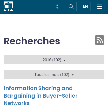
Accueil
Basculer
Togg
EN
Changez
la
navi
recherche
de
thème
Recherches
2016 (102)
Tous les mois (102)
Information Sharing and
Bargaining in Buyer-Seller
Networks