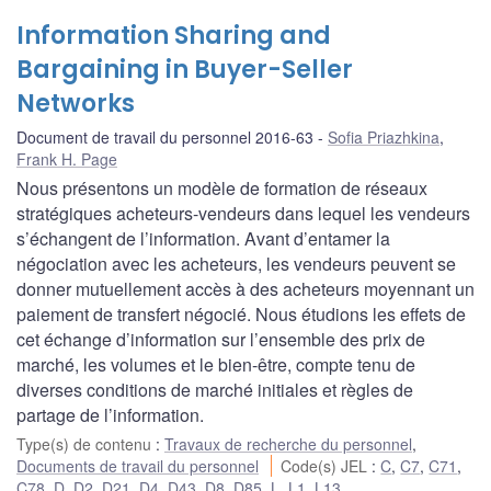
Information Sharing and
Bargaining in Buyer-Seller
Networks
Document de travail du personnel 2016-63
Sofia Priazhkina
,
Frank H. Page
Nous présentons un modèle de formation de réseaux
stratégiques acheteurs-vendeurs dans lequel les vendeurs
s’échangent de l’information. Avant d’entamer la
négociation avec les acheteurs, les vendeurs peuvent se
donner mutuellement accès à des acheteurs moyennant un
paiement de transfert négocié. Nous étudions les effets de
cet échange d’information sur l’ensemble des prix de
marché, les volumes et le bien-être, compte tenu de
diverses conditions de marché initiales et règles de
partage de l’information.
Type(s) de contenu
:
Travaux de recherche du personnel
,
Documents de travail du personnel
Code(s) JEL
:
C
,
C7
,
C71
,
C78
,
D
,
D2
,
D21
,
D4
,
D43
,
D8
,
D85
,
L
,
L1
,
L13