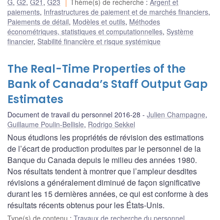
G
,
G2
,
G21
,
G23
Thème(s) de recherche
:
Argent et
paiements
,
Infrastructures de paiement et de marchés financiers
,
Paiements de détail
,
Modèles et outils
,
Méthodes
économétriques, statistiques et computationnelles
,
Système
financier
,
Stabilité financière et risque systémique
The Real-Time Properties of the
Bank of Canada’s Staff Output Gap
Estimates
Document de travail du personnel 2016-28
Julien Champagne
,
Guillaume Poulin-Bellisle
,
Rodrigo Sekkel
Nous étudions les propriétés de révision des estimations
de l’écart de production produites par le personnel de la
Banque du Canada depuis le milieu des années 1980.
Nos résultats tendent à montrer que l’ampleur desdites
révisions a généralement diminué de façon significative
durant les 15 dernières années, ce qui est conforme à des
résultats récents obtenus pour les États-Unis.
Type(s) de contenu
:
Travaux de recherche du personnel
,