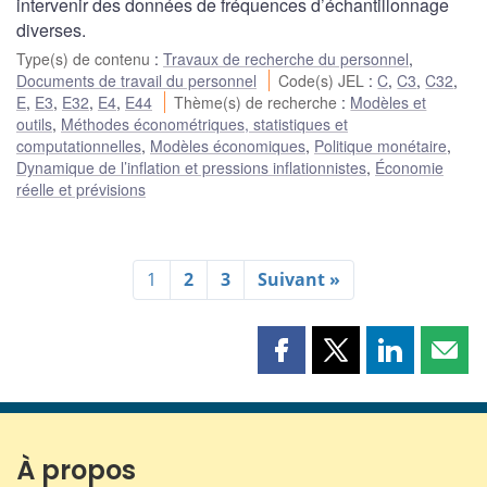
intervenir des données de fréquences d’échantillonnage
diverses.
Type(s) de contenu
:
Travaux de recherche du personnel
,
Documents de travail du personnel
Code(s) JEL
:
C
,
C3
,
C32
,
E
,
E3
,
E32
,
E4
,
E44
Thème(s) de recherche
:
Modèles et
outils
,
Méthodes économétriques, statistiques et
computationnelles
,
Modèles économiques
,
Politique monétaire
,
Dynamique de l’inflation et pressions inflationnistes
,
Économie
réelle et prévisions
1
2
3
Suivant »
Partager
Partager
Partager
Part
cette
cette
cette
cette
page
page
page
page
sur
sur
sur
par
Facebook
X
LinkedIn
courr
À propos