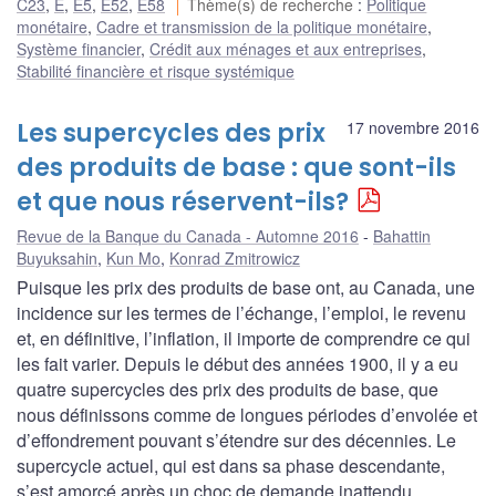
C23
,
E
,
E5
,
E52
,
E58
Thème(s) de recherche
:
Politique
monétaire
,
Cadre et transmission de la politique monétaire
,
Système financier
,
Crédit aux ménages et aux entreprises
,
Stabilité financière et risque systémique
Les supercycles des prix
17 novembre 2016
des produits de base : que sont-ils
et que nous réservent-ils?
Revue de la Banque du Canada - Automne 2016
Bahattin
Buyuksahin
,
Kun Mo
,
Konrad Zmitrowicz
Puisque les prix des produits de base ont, au Canada, une
incidence sur les termes de l’échange, l’emploi, le revenu
et, en définitive, l’inflation, il importe de comprendre ce qui
les fait varier. Depuis le début des années 1900, il y a eu
quatre supercycles des prix des produits de base, que
nous définissons comme de longues périodes d’envolée et
d’effondrement pouvant s’étendre sur des décennies. Le
supercycle actuel, qui est dans sa phase descendante,
s’est amorcé après un choc de demande inattendu