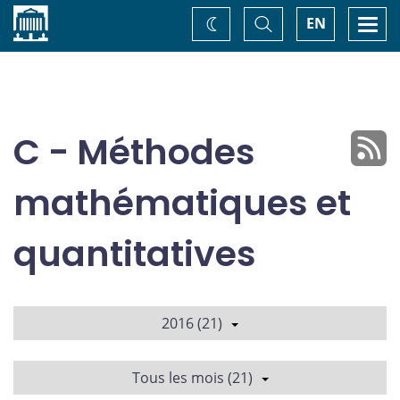
Accueil
Basculer
Togg
EN
Changez
la
navi
recherche
de
thème
C - Méthodes
mathématiques et
quantitatives
2016 (21)
Tous les mois (21)