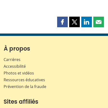
Partager
Partager
Partager
Part
cette
cette
cette
cette
page
page
page
page
sur
sur
sur
par
Facebook
X
LinkedIn
courr
À propos
Carrières
Accessibilité
Photos et vidéos
Ressources éducatives
Prévention de la fraude
Sites affiliés