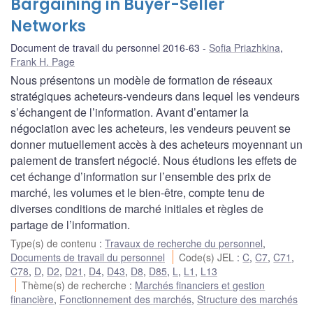
Bargaining in Buyer-Seller
Networks
Document de travail du personnel 2016-63
Sofia Priazhkina
,
Frank H. Page
Nous présentons un modèle de formation de réseaux
stratégiques acheteurs-vendeurs dans lequel les vendeurs
s’échangent de l’information. Avant d’entamer la
négociation avec les acheteurs, les vendeurs peuvent se
donner mutuellement accès à des acheteurs moyennant un
paiement de transfert négocié. Nous étudions les effets de
cet échange d’information sur l’ensemble des prix de
marché, les volumes et le bien-être, compte tenu de
diverses conditions de marché initiales et règles de
partage de l’information.
Type(s) de contenu
:
Travaux de recherche du personnel
,
Documents de travail du personnel
Code(s) JEL
:
C
,
C7
,
C71
,
C78
,
D
,
D2
,
D21
,
D4
,
D43
,
D8
,
D85
,
L
,
L1
,
L13
Thème(s) de recherche
:
Marchés financiers et gestion
financière
,
Fonctionnement des marchés
,
Structure des marchés