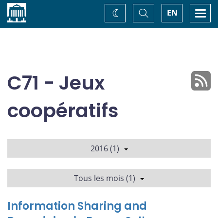
Accueil
Basculer
Togg
EN
Changez
la
navi
recherche
de
thème
C71 - Jeux
coopératifs
2016 (1)
Tous les mois (1)
Information Sharing and