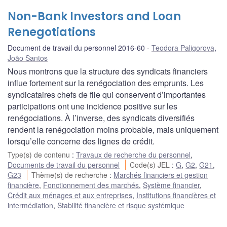
Non-Bank Investors and Loan
Renegotiations
Document de travail du personnel 2016-60
Teodora Paligorova
,
João Santos
Nous montrons que la structure des syndicats financiers
influe fortement sur la renégociation des emprunts. Les
syndicataires chefs de file qui conservent d’importantes
participations ont une incidence positive sur les
renégociations. À l’inverse, des syndicats diversifiés
rendent la renégociation moins probable, mais uniquement
lorsqu’elle concerne des lignes de crédit.
Type(s) de contenu
:
Travaux de recherche du personnel
,
Documents de travail du personnel
Code(s) JEL
:
G
,
G2
,
G21
,
G23
Thème(s) de recherche
:
Marchés financiers et gestion
financière
,
Fonctionnement des marchés
,
Système financier
,
Crédit aux ménages et aux entreprises
,
Institutions financières et
intermédiation
,
Stabilité financière et risque systémique