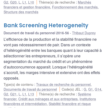
G2
,
G20
,
L
,
L1
,
L10
Thème(s) de recherche
:
Marchés
financiers et gestion financière
,
Fonctionnement des marchés
,
Structure des marchés
Bank Screening Heterogeneity
Document de travail du personnel 2016-56
Thibaut Duprey
L’efficience de la production et la stabilité financière ne
vont pas nécessairement de pair. Dans un contexte
d’hétérogénéité entre les banques quant à leur capacité à
sélectionner les entrepreneurs, il s’opère une
segmentation du marché du crédit et un phénomène
d’autoconcurrence apparaît. Lorsque l’hétérogénéité
s’accroît, les marges intensive et extensive ont des effets
opposés.
Type(s) de contenu
:
Travaux de recherche du personnel
,
Documents de travail du personnel
Code(s) JEL
:
G
,
G1
,
G14
,
G2
,
G21
,
L
,
L1
,
L13
Thème(s) de recherche
:
Système
financier
,
Crédit aux ménages et aux entreprises
,
Institutions
financières et intermédiation
,
Stabilité financière et risque