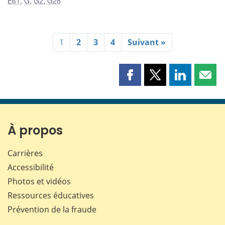
E61
,
G
,
G2
,
G28
1
2
3
4
Suivant »
Partager
Partager
Partager
Part
cette
cette
cette
cette
page
page
page
page
sur
sur
sur
par
Facebook
X
LinkedIn
courr
À propos
Carrières
Accessibilité
Photos et vidéos
Ressources éducatives
Prévention de la fraude