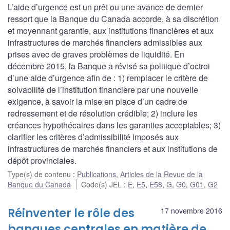
L’aide d’urgence est un prêt ou une avance de dernier
ressort que la Banque du Canada accorde, à sa discrétion
et moyennant garantie, aux institutions financières et aux
infrastructures de marchés financiers admissibles aux
prises avec de graves problèmes de liquidité. En
décembre 2015, la Banque a révisé sa politique d’octroi
d’une aide d’urgence afin de : 1) remplacer le critère de
solvabilité de l’institution financière par une nouvelle
exigence, à savoir la mise en place d’un cadre de
redressement et de résolution crédible; 2) inclure les
créances hypothécaires dans les garanties acceptables; 3)
clarifier les critères d’admissibilité imposés aux
infrastructures de marchés financiers et aux institutions de
dépôt provinciales.
Type(s) de contenu
:
Publications
,
Articles de la Revue de la
Banque du Canada
Code(s) JEL
:
E
,
E5
,
E58
,
G
,
G0
,
G01
,
G2
Réinventer le rôle des
17 novembre 2016
banques centrales en matière de