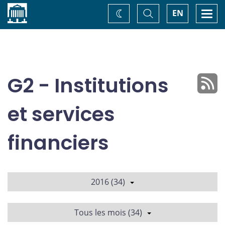
Accueil
Basculer
Togg
EN
Changez
la
navi
recherche
de
thème
G2 - Institutions
et services
financiers
2016 (34)
Tous les mois (34)